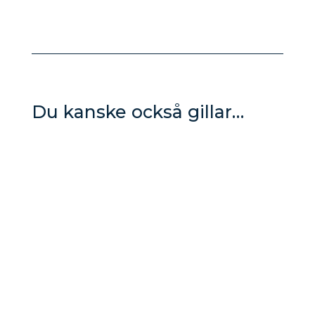
Du kanske också gillar…
Du som medlem på myOffice har gratis
coworking medlemskap på alla dessa ställen i
Sverige: Bahnhof - Skövde KBC-...