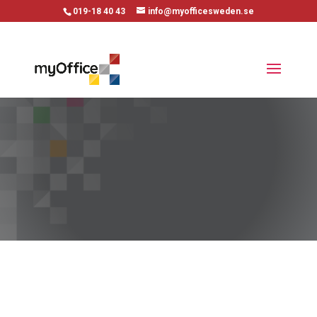
019-18 40 43
info@myofficesweden.se