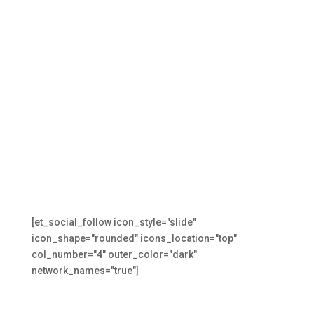
med i företaget? Vi...
[et_social_follow icon_style="slide"
icon_shape="rounded" icons_location="top"
col_number="4" outer_color="dark"
network_names="true"]