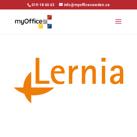
019-18 40 43
info@myofficesweden.se