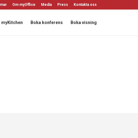
mar
Om myOffice
Media
Press
Kontakta oss
myKitchen
Boka konferens
Boka visning