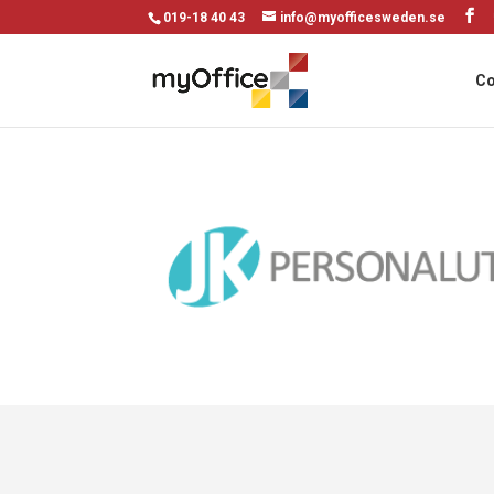
019-18 40 43
info@myofficesweden.se
Co