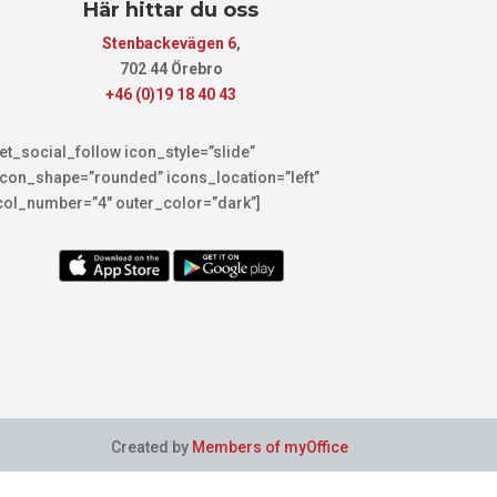
Här hittar du oss
Stenbackevägen 6
,
702 44 Örebro
+46 (0)19 18 40 43
[et_social_follow icon_style=”slide”
icon_shape=”rounded” icons_location=”left”
col_number=”4″ outer_color=”dark”]
Created by
Members of myOffice