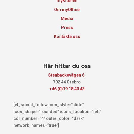
myKitchen
Om myOffice
Media
Press
Kontakta oss
Här hittar du oss
Stenbackevägen 6
,
702 44 Örebro
+46 (0)19 18 40 43
[et_social_follow icon_style=”slide”
icon_shape=”rounded” icons_location=”left”
col_number=”4″ outer_color=”dark”
network_names=”true”]