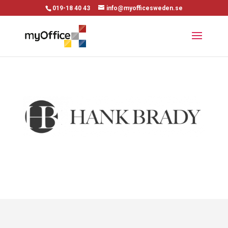
019-18 40 43
info@myofficesweden.se