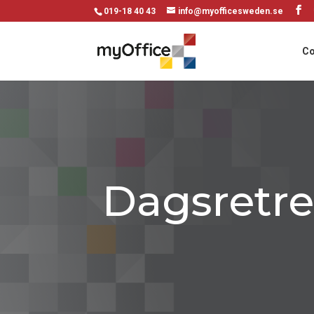
019-18 40 43
info@myofficesweden.se
Co
Dagsretre