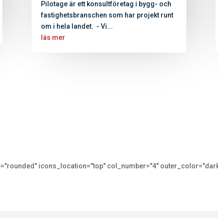
Pilotage är ett konsultföretag i bygg- och
fastighetsbranschen som har projekt runt
om i hela landet. - Vi...
läs mer
pe="rounded" icons_location="top" col_number="4" outer_color="dar