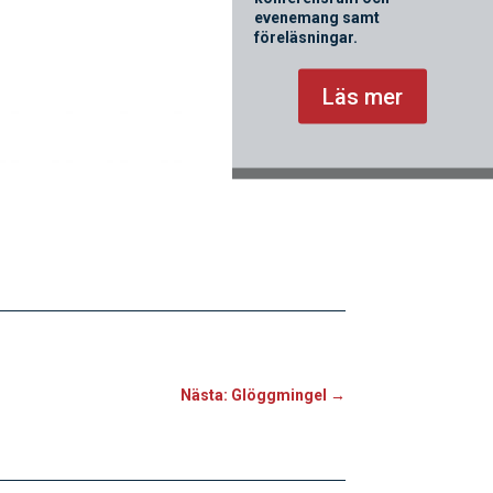
evenemang samt
föreläsningar.
Läs mer
Nästa: Glöggmingel
→