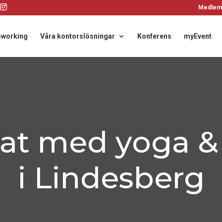
Medlem
working
Våra kontorslösningar
Konferens
myEvent
at med yoga &
i Lindesberg