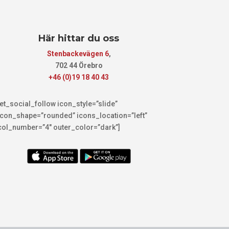
Här hittar du oss
Stenbackevägen 6
,
702 44 Örebro
+46 (0)19 18 40 43
[et_social_follow icon_style=”slide”
icon_shape=”rounded” icons_location=”left”
col_number=”4″ outer_color=”dark”]