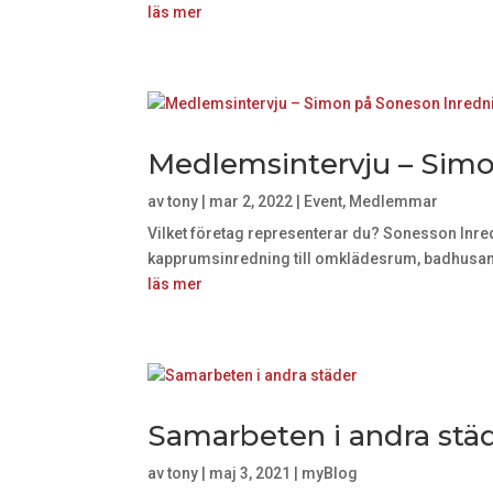
läs mer
Medlemsintervju – Simo
av
tony
|
mar 2, 2022
|
Event
,
Medlemmar
Vilket företag representerar du? Sonesson Inre
kapprumsinredning till omklädesrum, badhusanlä
läs mer
Samarbeten i andra stä
av
tony
|
maj 3, 2021
|
myBlog