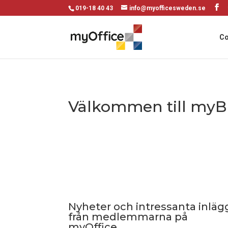
019-18 40 43
info@myofficesweden.se
Co
Välkommen till myB
Nyheter och intressanta inläg
från medlemmarna på
myOffice.