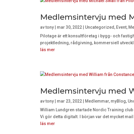
Medlemsintervju med Mic
av
tony
|
mar 30, 2022
|
Uncategorized
,
Event
,
Me
Pilotage är ett konsultföretag i bygg- och fasti
projektledning, rådgivning, kommersiell utveckli
läs mer
Medlemsintervju med Wi
av
tony
|
mar 23, 2022
|
Medlemmar
,
myBlog
,
Un
William Lundgren startade Nordic Training club 
Vi gör detta digitalt. I början var det mycket mail
läs mer