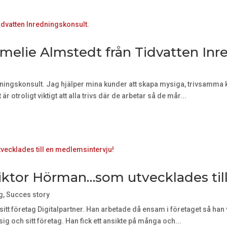
elie Almstedt från Tidvatten Inr
ningskonsult. Jag hjälper mina kunder att skapa mysiga, trivsamma k
r otroligt viktigt att alla trivs där de arbetar så de mår...
iktor Hörman…som utvecklades til
g
,
Succes story
itt företag Digitalpartner. Han arbetade då ensam i företaget så han 
sig och sitt företag. Han fick ett ansikte på många och...