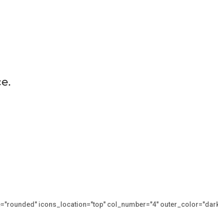
e.
pe="rounded" icons_location="top" col_number="4" outer_color="dar