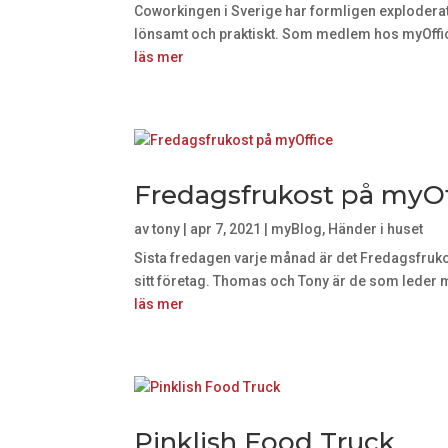
Coworkingen i Sverige har formligen exploderat und
lönsamt och praktiskt. Som medlem hos myOffic
läs mer
Fredagsfrukost på myOf
av
tony
|
apr 7, 2021
|
myBlog
,
Händer i huset
Sista fredagen varje månad är det Fredagsfruko
sitt företag. Thomas och Tony är de som leder m
läs mer
Pinklish Food Truck