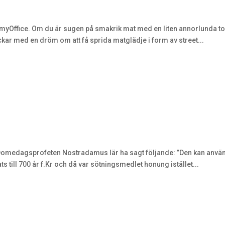
myOffice. Om du är sugen på smakrik mat med en liten annorlunda touc
ckar med en dröm om att få sprida matglädje i form av street...
k. Domedagsprofeten Nostradamus lär ha sagt följande: ”Den kan anv
ts till 700 år f.Kr och då var sötningsmedlet honung istället...