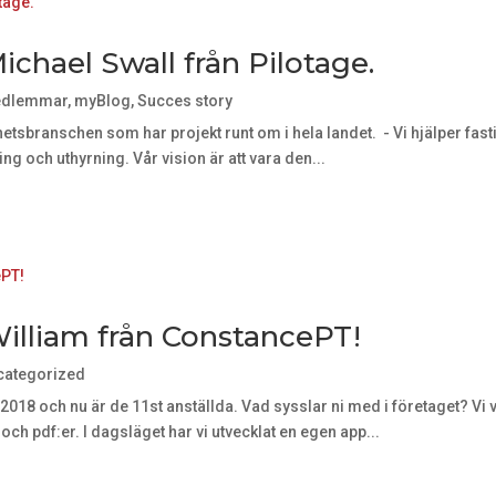
hael Swall från Pilotage.
dlemmar
,
myBlog
,
Succes story
ghetsbranschen som har projekt runt om i hela landet. - Vi hjälper f
ng och uthyrning. Vår vision är att vara den...
lliam från ConstancePT!
categorized
2018 och nu är de 11st anställda. Vad sysslar ni med i företaget? Vi
 och pdf:er. I dagsläget har vi utvecklat en egen app...