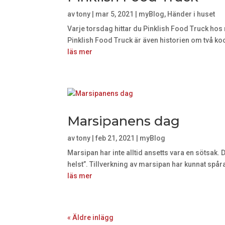
av
tony
|
mar 5, 2021
|
myBlog
,
Händer i huset
Varje torsdag hittar du Pinklish Food Truck hos 
Pinklish Food Truck är även historien om två ko
läs mer
Marsipanens dag
av
tony
|
feb 21, 2021
|
myBlog
Marsipan har inte alltid ansetts vara en sötsa
helst”. Tillverkning av marsipan har kunnat spåra
läs mer
« Äldre inlägg