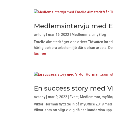
Medlemsintervju med Em
av
tony
|
mar 16, 2022
|
Medlemmar
,
myBlog
Emelie Almstedt äger och driver Tidvatten Inred
härlig och bra arbetsmiljö där de kan arbeta. Det ä
läs mer
En success story med V
av
tony
|
mar 9, 2022
|
Event
,
Medlemmar
,
myBlo
Viktor Hörman flyttade in på myOffice 2019 med s
Viktor som otroligt viktig då han kunde visa upp 