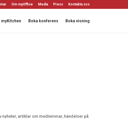
mar
Om myOffice
Media
Press
Kontakta oss
myKitchen
Boka konferens
Boka visning
 av nyheter, artiklar om medlemmar, händelser på