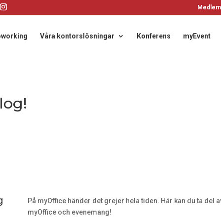
Medlem
working
Våra kontorslösningar
Konferens
myEvent
log!
g
På myOffice händer det grejer hela tiden. Här kan du ta del
myOffice och evenemang!